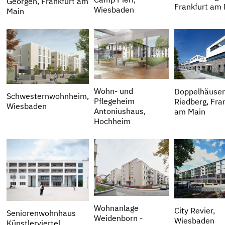
Camp Pieri,
Georgen, Frankfurt am
Frankfurt am
Wiesbaden
Main
Wohn- und
Doppelhäuse
Schwesternwohnheim,
Pflegeheim
Riedberg, Fra
Wiesbaden
Antoniushaus,
am Main
Hochheim
Wohnanlage
City Revier,
Seniorenwohnhaus
Weidenborn -
Wiesbaden
Künstlerviertel,