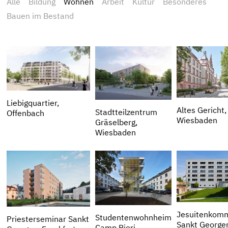
Alle
Bildung
Wohnen
Arbeit
Kultur
Besonderes
Bauen im Bestand
Liebigquartier,
Altes Gericht,
Stadtteilzentrum
Offenbach
Wiesbaden
Gräselberg,
Wiesbaden
Jesuitenkomm
Studentenwohnheim
Priesterseminar Sankt
Sankt George